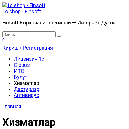
Перейти
к
1c shop - Finsoft
содержанию
Finsoft Корхонасига тегишли — Интернет Дўкон
Search
for:
0
Кириш / Регистрация
Лицензия 1с
Clobus
ИТС
Булут
Хизматлар
Дастурлар
Антивирус
Главная
Хизматлар