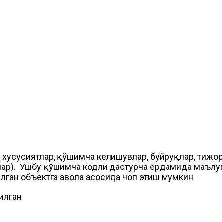
 хусусиятлар, қўшимча келишувлар, буйруқлар, тижор
лар). Ушбу қўшимча кодли дастурча ёрдамида маълум
ган объектга ҳавола асосида чоп этиш мумкин
илган