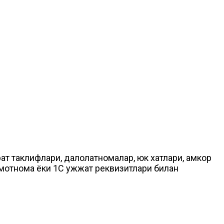
ат таклифлари, далолатномалар, юк хатлари, ҳамкор
отнома ёки 1C ҳужжат реквизитлари билан