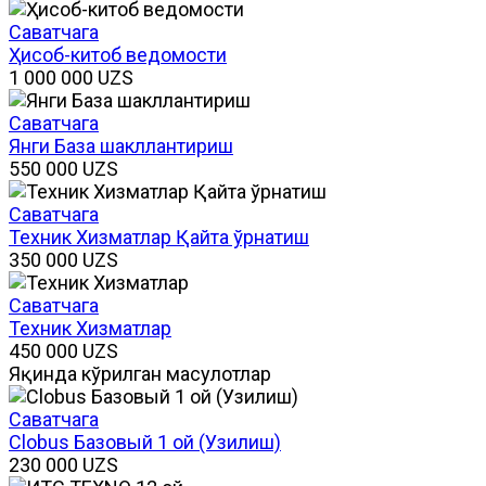
Саватчага
Ҳисоб-китоб ведомости
1 000 000
UZS
Саватчага
Янги База шакллантириш
550 000
UZS
Саватчага
Техник Хизматлар Қайта ўрнатиш
350 000
UZS
Саватчага
Техник Хизматлар
450 000
UZS
Яқинда кўрилган маҳсулотлар
Саватчага
Clobus Базовый 1 ой (Узилиш)
230 000
UZS