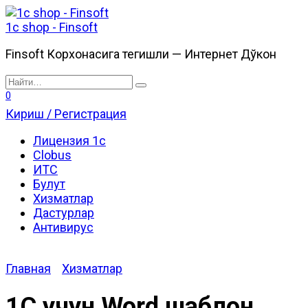
Перейти
к
1c shop - Finsoft
содержанию
Finsoft Корхонасига тегишли — Интернет Дўкон
Search
for:
0
Кириш / Регистрация
Лицензия 1с
Clobus
ИТС
Булут
Хизматлар
Дастурлар
Антивирус
Главная
Хизматлар
1С учун Word шаблон