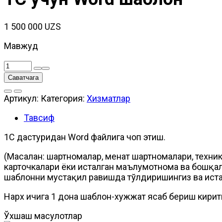
1 500 000
UZS
Мавжуд
Количество
товара
Саватчага
1С
учун
Артикул:
Категория:
Хизматлар
Word
шаблон
Тавсиф
1C дастуридан Word файлига чоп этиш.
(Масалан: шартномалар, меҳнат шартномалари, техник
карточкалари ёки исталган маълумотнома ва бошқа
шаблонни мустақил равишда тўлдиришингиз ва истал
Нарх ичига 1 дона шаблон-хужжат ясаб бериш кирит
Ўхшаш маҳсулотлар