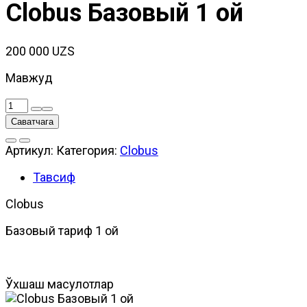
Clobus Базовый 1 ой
200 000
UZS
Мавжуд
Количество
товара
Саватчага
Clobus
Базовый
Артикул:
Категория:
Clobus
1
ой
Тавсиф
Clobus
Базовый тариф 1 ой
Ўхшаш маҳсулотлар