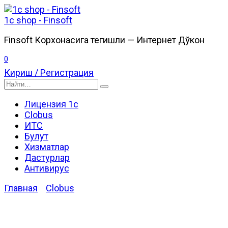
Перейти
к
1c shop - Finsoft
содержанию
Finsoft Корхонасига тегишли — Интернет Дўкон
0
Кириш / Регистрация
Search
for:
Лицензия 1с
Clobus
ИТС
Булут
Хизматлар
Дастурлар
Антивирус
Главная
Clobus