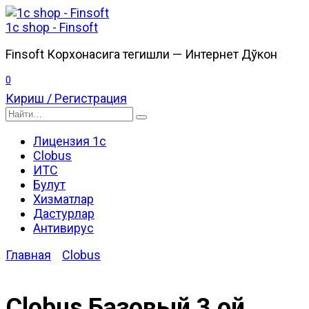
Перейти
к
1c shop - Finsoft
содержанию
Finsoft Корхонасига тегишли — Интернет Дўкон
0
Кириш / Регистрация
Search
for:
Лицензия 1с
Clobus
ИТС
Булут
Хизматлар
Дастурлар
Антивирус
Главная
Clobus
Clobus Базовый 3 ой