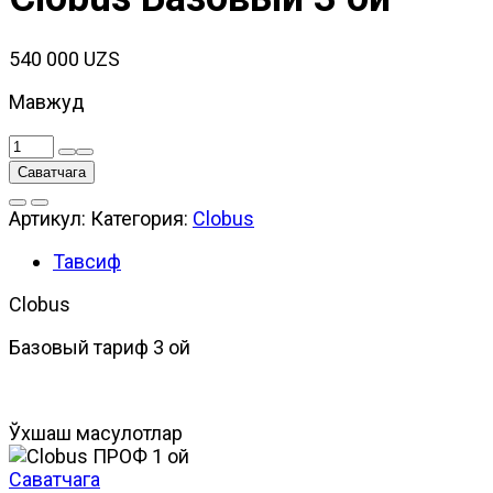
540 000
UZS
Мавжуд
Количество
товара
Саватчага
Clobus
Базовый
Артикул:
Категория:
Clobus
3
ой
Тавсиф
Clobus
Базовый тариф 3 ой
Ўхшаш маҳсулотлар
Саватчага